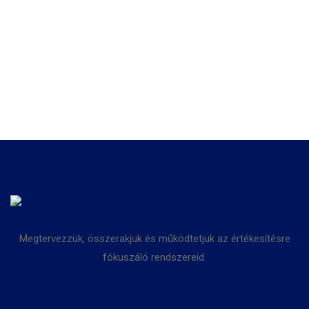
Megtervezzük, összerakjuk és működtetjük az értékesítésre
fókuszáló rendszereid.