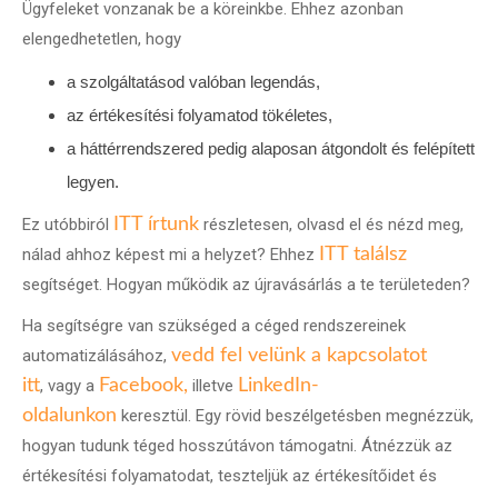
Ügyfeleket vonzanak be a köreinkbe. Ehhez azonban
elengedhetetlen, hogy
a szolgáltatásod valóban legendás,
az értékesítési folyamatod tökéletes,
a háttérrendszered pedig alaposan átgondolt és felépített
legyen.
Ez utóbbiról
ITT írtunk
részletesen, olvasd el és nézd meg,
nálad ahhoz képest mi a helyzet? Ehhez
ITT találsz
segítséget. Hogyan működik az újravásárlás a te területeden?
Ha segítségre van szükséged a céged rendszereinek
automatizálásához,
vedd fel velünk a kapcsolatot
itt
, vagy a
Facebook,
illetve
LinkedIn-
oldalunkon
keresztül. Egy rövid beszélgetésben megnézzük,
hogyan tudunk téged hosszútávon támogatni. Átnézzük az
értékesítési folyamatodat, teszteljük az értékesítőidet és