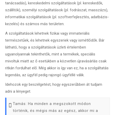
tanácsadás), kereskedelmi szolgáltatások (pl. kereskedők,
szállítók), személyi szolgáltatások (pl. fodrászat, masszázs),
informatikai szolgáltatások (pl. szoftverfejlesztés, adatbázis-
kezelés) és számos más területen.
A szolgáltatások lehetnek fizikai vagy immateriális
természetűek, és lehetnek egyszeriek vagy ismétlődők. Bár
látható, hogy a szolgáltatások üzleti értelemben
ugyanolyannak tekinthetők, mint a termékek, speciális
mivoltuk miatt az ő esetükben a közvetlen újravásárlás csak
ritkán fordulhat elő. Még akkor is így van ez, ha a szolgáltatás
legendás, az ügyfél pedig rajongó ügyféllé válik.
Idehozok egy beszélgetést, hogy egyszerűbben át tudjam
adni a lényeget.
Tamás: Ha minden a megszokott módon
történik, és mégis más az egész, akkor mi a