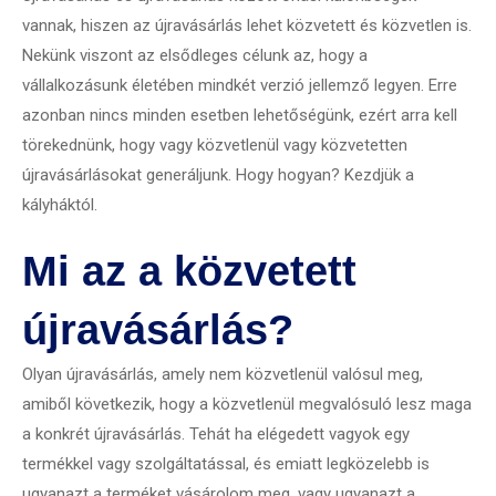
vannak, hiszen az újravásárlás lehet közvetett és közvetlen is.
Nekünk viszont az elsődleges célunk az, hogy a
vállalkozásunk életében mindkét verzió jellemző legyen. Erre
azonban nincs minden esetben lehetőségünk, ezért arra kell
törekednünk, hogy vagy közvetlenül vagy közvetetten
újravásárlásokat generáljunk. Hogy hogyan? Kezdjük a
kályháktól.
Mi az a közvetett
újravásárlás?
Olyan újravásárlás, amely nem közvetlenül valósul meg,
amiből következik, hogy a közvetlenül megvalósuló lesz maga
a konkrét újravásárlás. Tehát ha elégedett vagyok egy
termékkel vagy szolgáltatással, és emiatt legközelebb is
ugyanazt a terméket vásárolom meg, vagy ugyanazt a