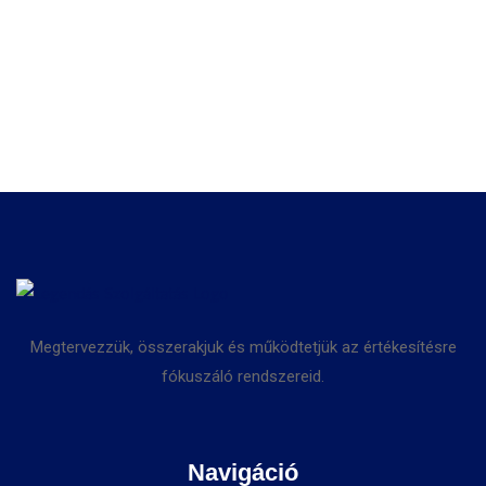
Megtervezzük, összerakjuk és működtetjük az értékesítésre
fókuszáló rendszereid.
Navigáció