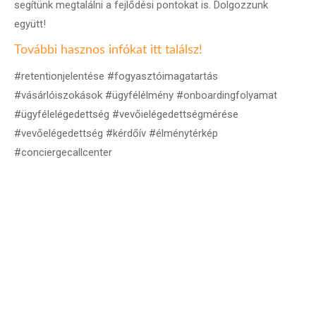
segítünk megtalálni a fejlődési pontokat is. Dolgozzunk
együtt!
További hasznos infókat itt találsz!
#retentionjelentése #fogyasztóimagatartás
#vásárlóiszokások #ügyfélélmény #onboardingfolyamat
#ügyfélelégedettség #vevőielégedettségmérése
#vevőelégedettség #kérdőív #élménytérkép
#conciergecallcenter