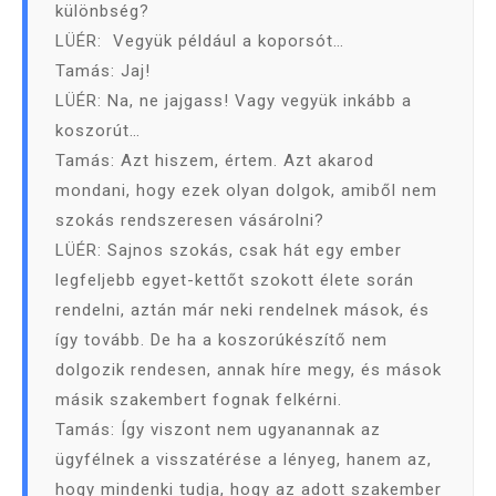
különbség?
LÜÉR: Vegyük például a koporsót…
Tamás: Jaj!
LÜÉR: Na, ne jajgass! Vagy vegyük inkább a
koszorút…
Tamás: Azt hiszem, értem. Azt akarod
mondani, hogy ezek olyan dolgok, amiből nem
szokás rendszeresen vásárolni?
LÜÉR: Sajnos szokás, csak hát egy ember
legfeljebb egyet-kettőt szokott élete során
rendelni, aztán már neki rendelnek mások, és
így tovább. De ha a koszorúkészítő nem
dolgozik rendesen, annak híre megy, és mások
másik szakembert fognak felkérni.
Tamás: Így viszont nem ugyanannak az
ügyfélnek a visszatérése a lényeg, hanem az,
hogy mindenki tudja, hogy az adott szakember