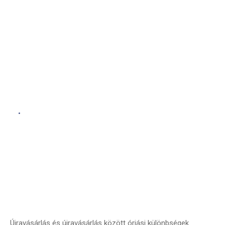
A Közvetett Újravásárlás
ÍRTA:
BERKA LÁSZLÓ
Újravásárlás és újravásárlás között óriási különbségek